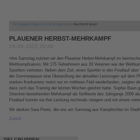
SV Vogtland Plauen e.V.
Neuigkeiten
Nachricht lesen
PLAUENER HERBST-MEHRKAMPF
24-09-2022 20:46
Am Samstag nutzten wir den Plauener Herbst-Mehrkampf im heimischen 
Wettkampfsaison. Mit 175 Teilnehmern aus 20 Vereinen war der Wettkam
Sportlern vertreten. Neben dem Ziel, einen Sportler in den Finallauf übe
der Sommerpause eine Überprüfung der aktuellen Leistungen auf dem Pl
starken Konkurrenz meist nur im mittleren Feld wiederfanden, zeigten d
dass sich das Training der letzten Wochen gelohnt hatte. Sophie Baun 
Strecken bestehenden Mehrkampf als fünfbeste des Jahrgangs 2009 ab
Finallauf konnte sie ihre Leistung nochmals steigern und mit einem viert
Wir danken Sara Peetz, die uns am Samstag aus Kampfrichter im Stadtb
Zurück
ZIELGRUPPEN