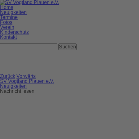
Navigation
Home
überspringen
Neuigkeiten
Termine
Fotos
Verein
Kinderschutz
Kontakt
Zurück
Vorwärts
SV Vogtland Plauen e.V.
Neuigkeiten
Nachricht lesen