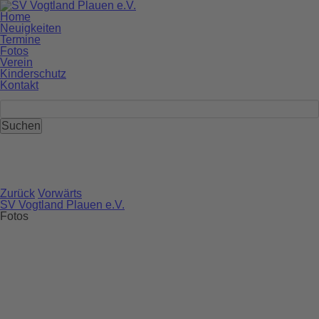
Navigation
Home
überspringen
Neuigkeiten
Termine
Fotos
Verein
Kinderschutz
Kontakt
Zurück
Vorwärts
SV Vogtland Plauen e.V.
Fotos